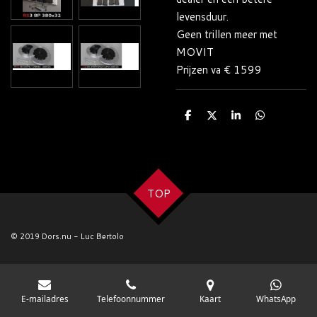
levensduur.
Geen trillen meer met
MOVIT
Prijzen va € 1599
D
D
S
D
e
e
h
e
l
e
a
l
e
l
r
e
n
e
n
TOP
© 2019 Dors.nu - Luc Bertolo
E-mailadres
Telefoonnummer
Kaart
WhatsApp