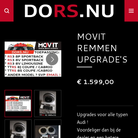
Ga
direct
naar
de
MOVIT
hoofdinhoud
REMMEN
UPGRADE'S
€ 1.599,00
Upgrades voor alle typen
Audi !
Voordeliger dan bij de
dealer en een betere