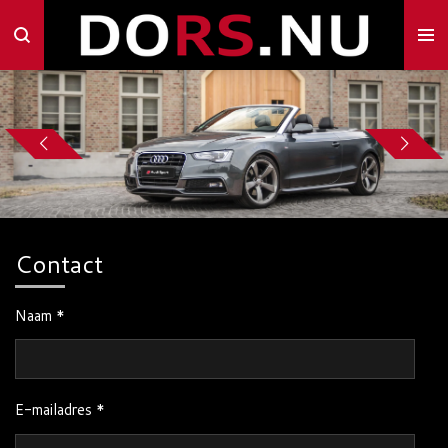
Ga
direct
naar
de
hoofdinhoud
Contact
Naam *
E-mailadres *