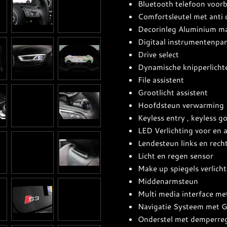
Bluetooth telefoon voor
Comfortsleutel met anti d
Decorinleg Aluminium ma
Digitaal instrumentenpan
Drive select
Dynamische knipperlicht
File assistent
Grootlicht assistent
Hoofdsteun verwarming
Keyless entry , keyless g
LED Verlichting voor en a
Lendesteun links en recht
Licht en regen sensor
Make up spiegels verlicht
Middenarmsteun
Multi media interface m
Navigatie Systeem met G
Onderstel met demperreg