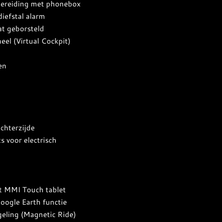
bereiding met phonebox
iefstal alarm
t geborsteld
eel (Virtual Cockpit)
en
o
chterzijde
s voor electrisch
et MMI Touch tablet
oogle Earth functie
eling (Magnetic Ride)