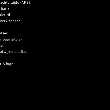
achterzijde (APS)
erbank
kleurd
eerklapbaar
ufsen
fbaar zitvlak
de
afwijkend stiksel
g
et S logo