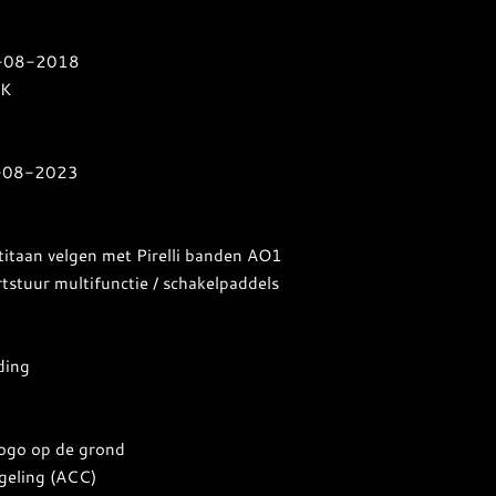
0-08-2018
PK
9-08-2023
 titaan velgen met Pirelli banden AO1
tstuur multifunctie / schakelpaddels
ding
logo op de grond
geling (ACC)