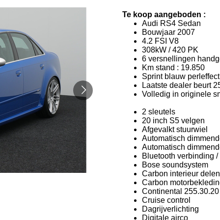
Te koop aangeboden :
Audi RS4 Sedan
Bouwjaar 2007
4.2 FSI V8
308kW / 420 PK
6 versnellingen hand
Km stand : 19.850
Sprint blauw perleffect
Laatste dealer beurt 
Volledig in originele 
2 sleutels
20 inch S5 velgen
Afgevalkt stuurwiel
Automatisch dimmend
Automatisch dimmend
Bluetooth verbinding /
Bose soundsystem
Carbon interieur dele
Carbon motorbekledi
Continental 255.30.2
Cruise control
Dagrijverlichting
Digitale airco