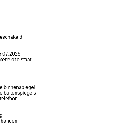
geschakeld
25.07.2025
smetteloze staat
e binnenspiegel
e buitenspiegels
 telefoon
n
ng
0 banden