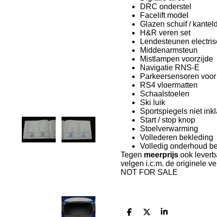
DRC onderstel
Facelift model
Glazen schuif / kante
H&R veren set
Lendesteunen electris
Middenarmsteun
Mistlampen voorzijde
Navigatie RNS-E
Parkeersensoren voor 
RS4 vloermatten
Schaalstoelen
Ski luik
Sportspiegels niet in
Start / stop knop
Stoelverwarming
Vollederen bekleding
Volledig onderhoud 
Tegen
meerprijs
ook leverb
velgen i.c.m. de originele v
NOT FOR SALE
D
D
S