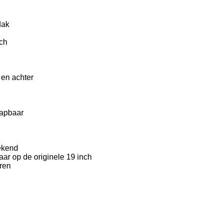
ldak
ch
en achter
klapbaar
bekend
aar op de originele 19 inch
eren