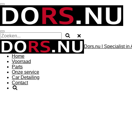
Ga
direct
naar
de
hoofdinhoud
Dors.nu l Specialist i
Home
Voorraad
Parts
Onze service
Car Detailing
Contact